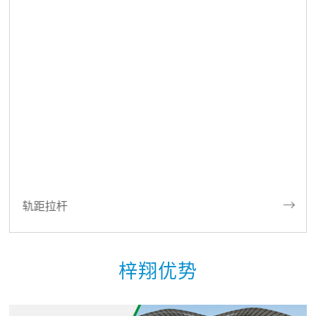

轨距拉杆
梓翔优势