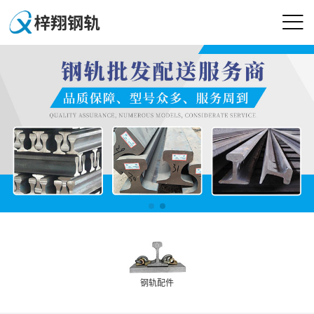

钢轨配件